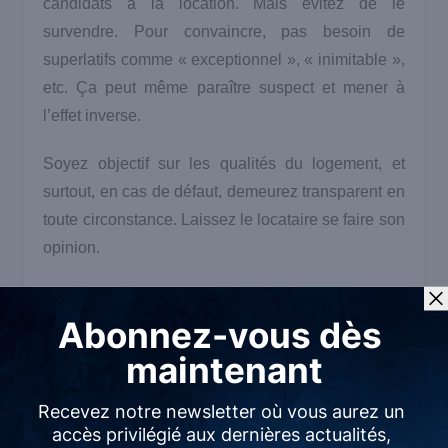
candidats à la location. Mais évitez de le
survendre. Pour convaincre, pas besoin de
superlatifs comme « exceptionnel », « inimitable »,
etc. Ça peut même paraître suspect et mener à
l’effet inverse.
Soyez objectif sur les qualités du logement, et
surtout, en cas de défaut, demeurez transparent en
toute circonstance. Laissez le locataire se faire son
opinion.
4) La discrimination : un risque
à éviter à tout prix
C’est LA chose à NE PAS faire dans votre
annonce locative : faire preuve de discrimination.
Volontairement ou non, si les propos dans votre