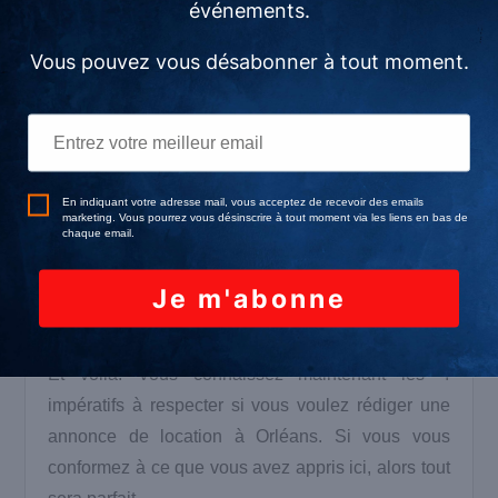
annonce laissent entendre que vous ne tolérez pas
tel ou tel genre de locataire, vous êtes passible
d’une amende de 45 000 € et de trois années
d’emprisonnement.
L’interdiction de louer sous tel ou tel motif
discriminatoire est donc interdite. Ne rejetez pas
les candidats dont l’orientation sexuelle, les
opinions politiques, l’ethnie, l’âge ou encore le
mode de vie ne correspondent pas à ce que vous
recherchez.
Et voilà. Vous connaissez maintenant les 4
impératifs à respecter si vous voulez rédiger une
annonce de location à Orléans. Si vous vous
conformez à ce que vous avez appris ici, alors tout