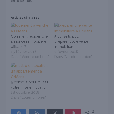
sera parfait.
Articles similaires
Comment rédiger une
5 conseils pour
annonce immobilière
préparer votre vente
efficace ?
immobilière
15 février 2018
1 février 2018
Dans "Vendre un bien"
Dans "Vendre un bien"
5 conseils pour réussir
votre mise en location
18 octobre 2018
Dans "Louer un bien"
0
Partagez
Partagez
Tweetez
Épingle