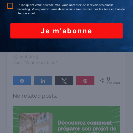
2 mai 2019
Dans "Vendre un bien"
3 choses à savoir au
sujet de la valeur
immobilière
15 août 2019
Dans "Vendre un bien"
0
Partagez
Partagez
Tweetez
Épingle
PARTAGES
No related posts.