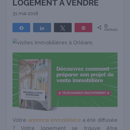
LOGEMENT À VENDRE
31 mai 2018
0
Partagez
Partagez
Tweetez
Épingle
PARTAGES
Votre
annonce immobilière
a été diffusée
? Votre logement se trouve être