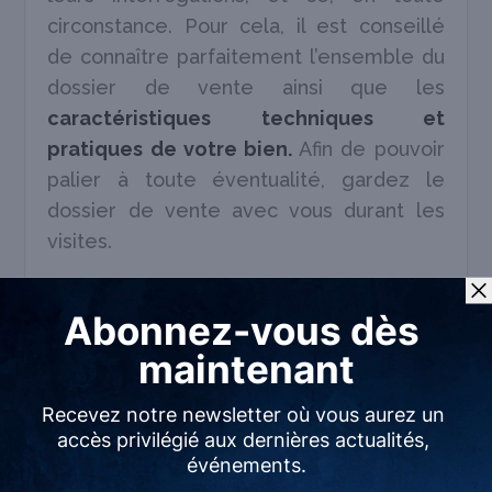
circonstance. Pour cela, il est conseillé
de connaître parfaitement l’ensemble du
dossier de vente ainsi que les
caractéristiques techniques et
pratiques de votre bien.
Afin de pouvoir
palier à toute éventualité, gardez le
dossier de vente avec vous durant les
visites.
5. Évoquez les avantages du
quartier
Au moment des
visites immobilières à
Orléans
, certains acheteurs pourraient
être intéressés par le quartier, le
voisinage ou encore par commodités