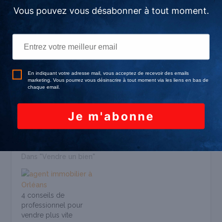
proches. De ce fait, n’hésitez surtout pas
à non seulement vendre votre demeure,
mais également sa position.
Articles similaires
Quelles sont les
4 conseils pour réussir
étapes à suivre pour
la vente d’un logement
une mise en vente
atypique
immobilière ?
24 juin 2021
3 avril 2018
Dans "Vendre un bien"
Dans "Vendre un bien"
4 conseils de
professionnel pour
vendre plus vite