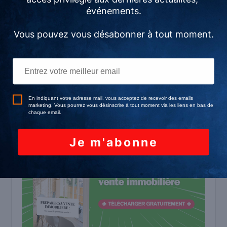
4 raisons qui font de
l’agent immobilier la
personne idéale pour
une estimation
5 novembre 2020
Dans "Vendre un bien"
0
Partagez
Partagez
Tweetez
Épingle
PARTAGES
No related posts.