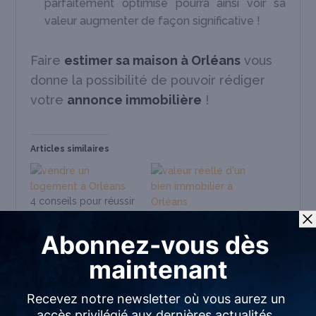
parfaitement optimisé pourra ainsi voir sa
valeur augmenter de façon significative !
Faire
estimer sa maison à Orléans
vous
donne la possibilité de pouvoir rédiger
votre
annonce immobilière
!
Articles similaires
4 conseils pour réussir
la vente d’un logement
3 choses à savoir au
atypique
sujet de la valeur
24 juin 2021
immobilière
Dans "Vendre un bien"
15 août 2019
Dans "Vendre un bien"